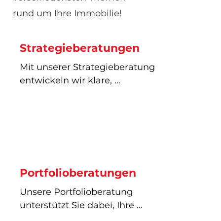
rund um Ihre Immobilie!
Strategieberatungen
Mit unserer Strategieberatung 
entwickeln wir klare, 
langfristige Konzepte für den 
optimalen Umgang mit Ihren 
Immobilien. Wir analysieren 
Bestände, nutzenpotenziale, 
Marktumfeld und 
Wirtschaftlichkeit, um eine 
Portfolioberatungen
tragfähige Strategie zu 
erarbeiten – von der 
Unsere Portfolioberatung 
Bewirtschaftung über 
unterstützt Sie dabei, Ihre 
Investitionen bis hin zu 
Immobilienbestände 