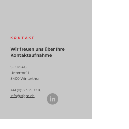
KONTAKT
Wir freuen uns über Ihre
Kontaktaufnahme
SFGM AG
Untertor 11
8400 Winterthur
+41 (0)52 525 32 16
info@sfgm.ch