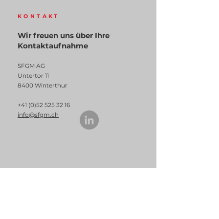
KONTAKT
Wir freuen uns über Ihre
Kontaktaufnahme
SFGM AG
Untertor 11
8400 Winterthur
+41 (0)52 525 32 16
info@sfgm.ch
RECHTLICHES
Impressum /
Datenschutzerklärung