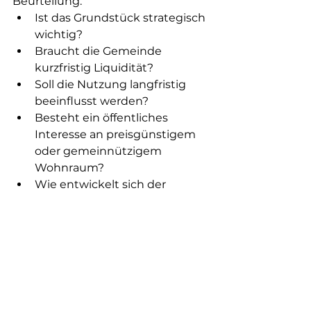
Beurteilung:
Ist das Grundstück strategisch 
wichtig?
Braucht die Gemeinde 
kurzfristig Liquidität?
Soll die Nutzung langfristig 
beeinflusst werden?
Besteht ein öffentliches 
Interesse an preisgünstigem 
oder gemeinnützigem 
Wohnraum?
Wie entwickelt sich der 
Bodenwert voraussichtlich in 
den kommenden 
Jahrzehnten?
Ist die Gemeinde bereit, ein 
langfristiges 
Vertragsverhältnis 
professionell zu 